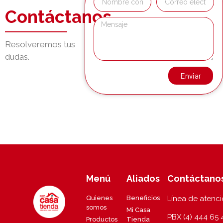
Contáctanos
Resolveremos tus
dudas.
Enviar
Menú
Aliados
Contáctano
Quienes
Beneficios
Línea de atenc
somos
Mi Casa
PBX (4) 444 65 
Productos
Tienda