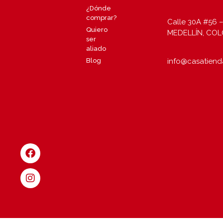
¿Dónde
comprar?
Calle 30A #56 –
Quiero
MEDELLÍN, CO
ser
aliado
info@casatiend
Blog