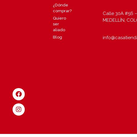
¿Dónde
comprar?
Calle 30A #56 –
Quiero
MEDELLÍN, CO
ser
aliado
info@casatiend
Blog