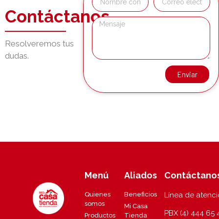
Contáctanos
Resolveremos tus
dudas.
Enviar
Menú
Aliados
Contáctano
Quienes
Beneficios
Línea de atenc
somos
Mi Casa
PBX (4) 444 65 
Productos
Tienda