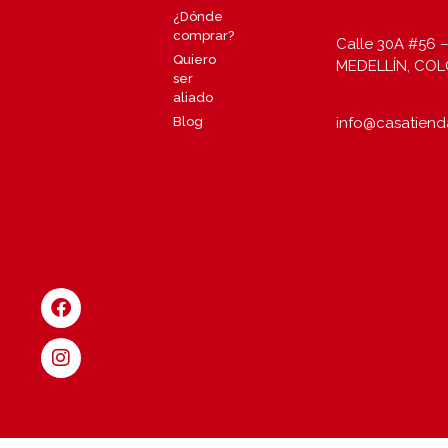
¿Dónde
comprar?
Calle 30A #56 –
Quiero
MEDELLÍN, CO
ser
aliado
info@casatiend
Blog