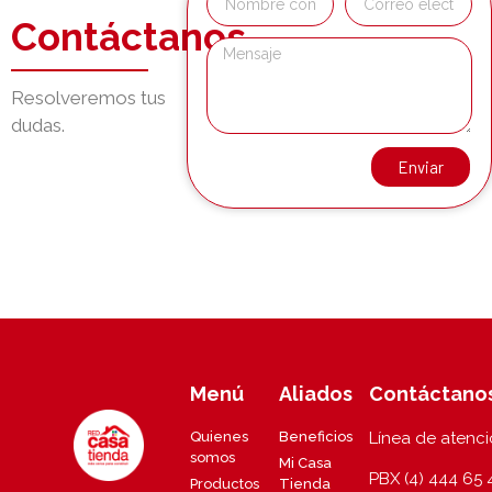
Contáctanos
Resolveremos tus
dudas.
Enviar
Menú
Aliados
Contáctano
Quienes
Beneficios
Línea de atenc
somos
Mi Casa
PBX (4) 444 65 
Productos
Tienda